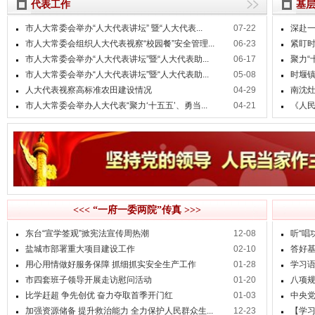
代表工作
基
市人大常委会举办“人大代表讲坛” 暨“人大代表...
07-22
深赴一
市人大常委会组织人大代表视察“校园餐”安全管理...
06-23
紧盯时
市人大常委会举办“人大代表讲坛”暨“人大代表助...
06-17
聚力“
市人大常委会举办“人大代表讲坛”暨“人大代表助...
05-08
时堰镇
人大代表视察高标准农田建设情况
04-29
南沈灶
市人大常委会举办人大代表“聚力‘十五五’、勇当...
04-21
《人
<<< “一府一委两院”传真 >>>
东台“宣学签观”掀宪法宣传周热潮
12-08
听“唱
盐城市部署重大项目建设工作
02-10
答好
用心用情做好服务保障 抓细抓实安全生产工作
01-28
学习语
市四套班子领导开展走访慰问活动
01-20
八项
比学赶超 争先创优 奋力夺取首季开门红
01-03
中央党
加强资源储备 提升救治能力 全力保护人民群众生...
12-23
【学