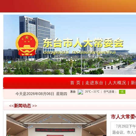
首 页
|
走进东台
|
人大概况
|
新
今天是2026年08月06日 星期四
<<新闻动态 >>
市人大常委
7月29日
题会议。市人