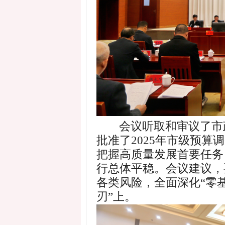
会议听取和审议了市
批准了
2025
年市级预算调
把握高质量发展首要任务
行总体平稳。会议建议，
各类风险，全面深化
“
零
刃
”
上。